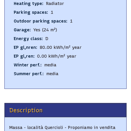
Heating type
:
Radiator
Parking spaces
:
1
Outdoor parking spaces
:
1
Garage
:
Yes
(24 m²)
Energy class
:
D
EP gl,nren
:
80.00
kWh/m² year
EP gl,ren
:
0.00
kWh/m² year
Winter perf.
:
media
Summer perf.
:
media
Description
Massa - località Quercioli - Proponiamo in vendita