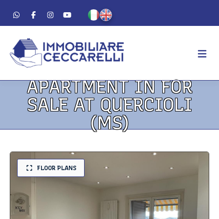
APARTMENT IN FOR
AGENCY
SALE AT QUERCIOLI
ABOUT US
(MS)
WORK METHOD
LUXURY
FOR SALE
FLOOR PLANS
FOR RENT
RESIDENTIAL
COMMERCIAL
VACATION