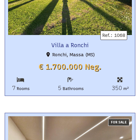
Ref.
:
1068
Villa a Ronchi
Ronchi, Massa (MS)
€ 1.700.000 Neg.
7
5
350
2
Rooms
Bathrooms
m
FOR SALE