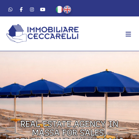
AGENCY
ABOUT US
WORK METHOD
LUXURY
FOR SALE
FOR RENT
REAL ESTATE AGENCY IN
RESIDENTIAL
MASSA FOR SALES,
COMMERCIAL
VACATION