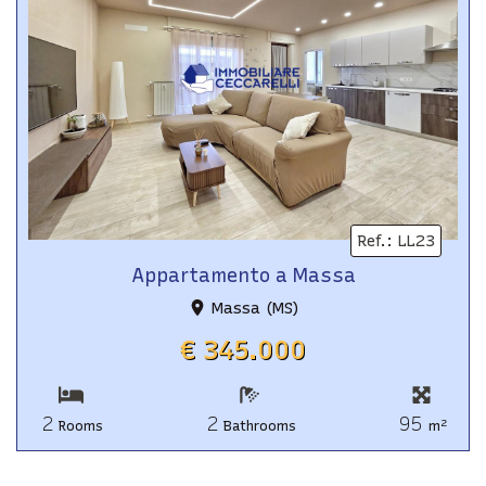
Ref.
:
LL23
Appartamento a Massa
Massa (MS)
€ 345.000
2
2
95
2
Rooms
Bathrooms
m