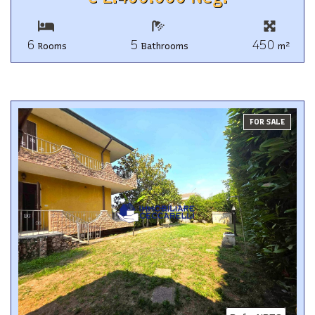
6
5
450
2
Rooms
Bathrooms
m
FOR SALE