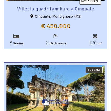
Ref.
:
NB78
Villetta quadrifamiliare a Cinquale
Cinquale, Montignoso (MS)
€ 450.000
3
2
120
2
Rooms
Bathrooms
m
FOR SALE