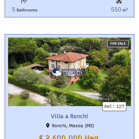
5
550
2
Bathrooms
m
FOR SALE
Ref.
:
127
Villa a Ronchi
Ronchi, Massa (MS)
€ 2.400.000 Neg.