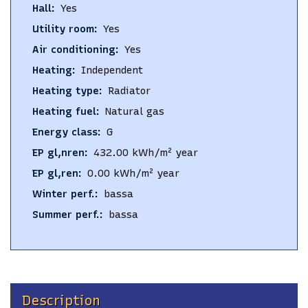
Hall
:
Yes
Utility room
:
Yes
Air conditioning
:
Yes
Heating
:
Independent
Heating type
:
Radiator
Heating fuel
:
Natural gas
Energy class
:
G
EP gl,nren
:
432.00
kWh/m² year
EP gl,ren
:
0.00
kWh/m² year
Winter perf.
:
bassa
Summer perf.
:
bassa
Description