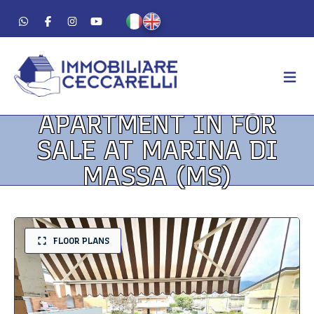
APARTMENT IN FOR
AGENCY
SALE AT MARINA DI
ABOUT US
MASSA (MS)
WORK METHOD
LUXURY
FOR SALE
FLOOR PLANS
FOR RENT
RESIDENTIAL
COMMERCIAL
VACATION