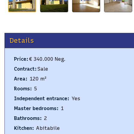
Details
Price
:
€ 340.000 Neg.
Contract
:
Sale
Area
:
120
m²
Rooms
:
5
Independent entrance
:
Yes
Master bedrooms
:
1
Bathrooms
:
2
Kitchen
:
Abitabile