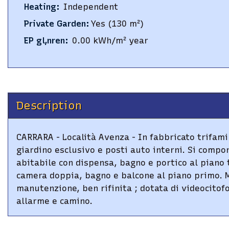
Heating
:
Independent
Private Garden
:
Yes
(130 m²)
EP gl,nren
:
0.00
kWh/m² year
Description
CARRARA - Località Avenza - In fabbricato trifamil
giardino esclusivo e posti auto interni. Si compo
abitabile con dispensa, bagno e portico al piano
camera doppia, bagno e balcone al piano primo. Ma
manutenzione, ben rifinita ; dotata di videocitof
allarme e camino.