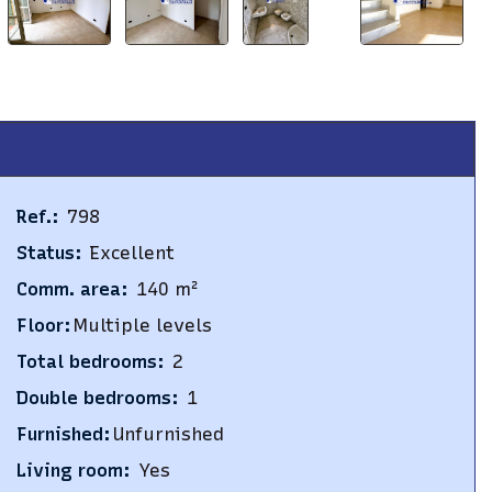
Ref.
:
798
Status
:
Excellent
Comm. area
:
140
m²
Floor
:
Multiple levels
Total bedrooms
:
2
Double bedrooms
:
1
Furnished
:
Unfurnished
Living room
:
Yes