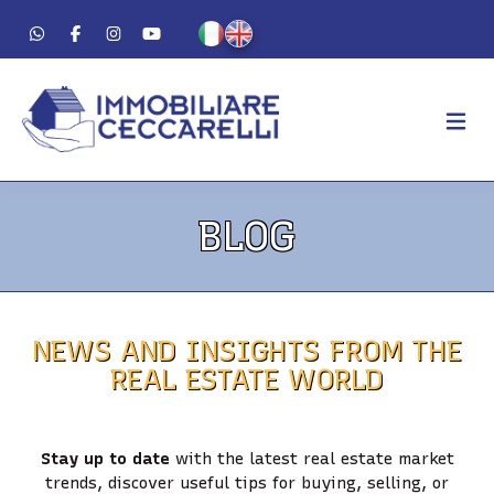
AGENCY
BLOG
ABOUT US
WORK METHOD
LUXURY
NEWS AND INSIGHTS FROM THE
FOR SALE
REAL ESTATE WORLD
FOR RENT
RESIDENTIAL
Stay up to date
with the latest real estate market
COMMERCIAL
trends, discover useful tips for buying, selling, or
VACATION