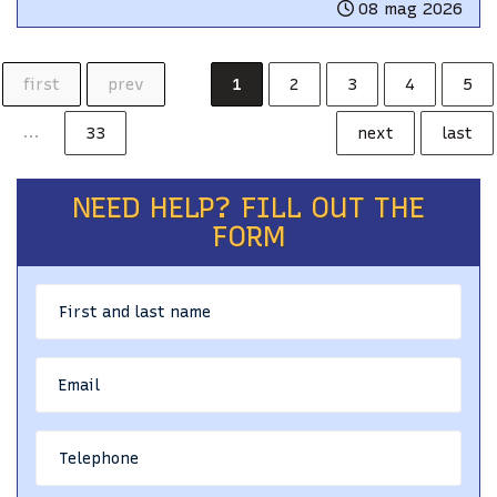
08 mag 2026
first
prev
1
2
3
4
5
...
33
next
last
NEED HELP? FILL OUT THE
FORM